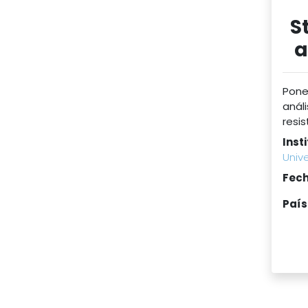
S
a
Pone
anál
resis
Inst
Univ
Fech
País