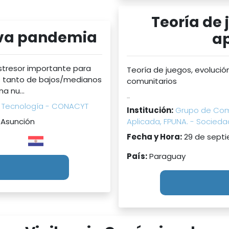
Teoría de 
eva pandemia
ap
stresor importante para
Teoría de juegos, evolució
es tanto de bajos/medianos
comunitarios
a nu...
...
y Tecnología - CONACYT
Institución:
Grupo de Com
 Asunción
Aplicada, FPUNA. - Socie
Fecha y Hora:
29 de septi
País:
Paraguay