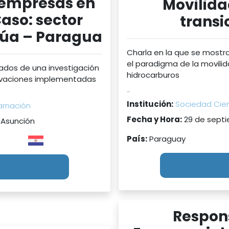
oempresas en
Movilida
Caso: sector
transi
púa – Paragua
Charla en la que se mostr
el paradigma de la movili
tados de una investigación
hidrocarburos
novaciones implementadas
...
Institución:
Sociedad Cien
arnación
Fecha y Hora:
29 de septi
 Asunción
País:
Paraguay
Respons