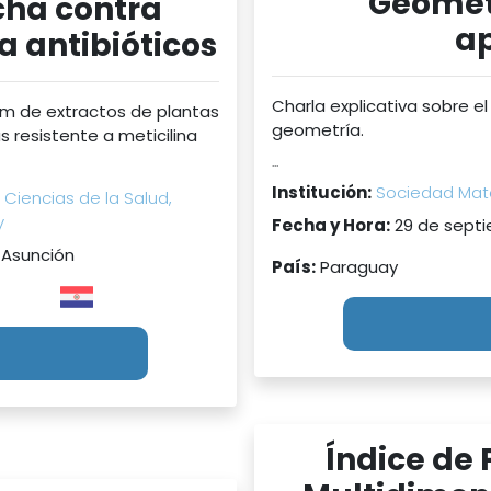
Geometr
cha contra
ap
a antibióticos
Charla explicativa sobre el
ilm de extractos de plantas
geometría.
 resistente a meticilina
...
Institución:
Sociedad Mat
 Ciencias de la Salud,
y
Fecha y Hora:
29 de septi
 Asunción
País:
Paraguay
Índice de