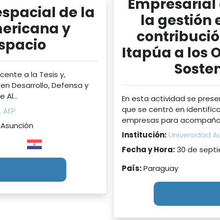
Empresarial 
espacial de la
la gestión
ericana y
contribució
Espacio
Itapúa a los 
Sosten
ente a la Tesis y,
n Desarrollo, Defensa y
 Al...
En esta actividad se prese
que se centró en identifica
, AEP
empresas para acompañar 
 Asunción
Institución:
Universidad 
Fecha y Hora:
30 de septi
País:
Paraguay