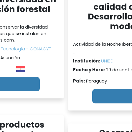
calidad 
ión forestal
Desarrollo 
moda
onservar la diversidad
es que se instalan en
s cam...
Actividad de la Noche Ibe
y Tecnología - CONACYT
...
 Asunción
Institución:
UNIBE
Fecha y Hora:
29 de septi
País:
Paraguay
s productos