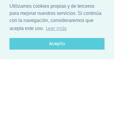
Utilizamos cookies propias y de terceros
para mejorar nuestros servicios. Si continúa
con la navegación, consideraremos que
Leer más
acepta este uso.
Acepto
¿Está list@ para el mayor encuentro
de ciencia de Iberoamérica?
Conozca el calendario de actividades de los países
participantes
Contacto