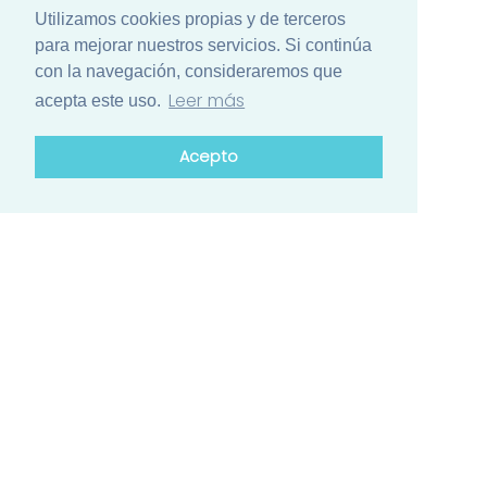
Utilizamos cookies propias y de terceros
para mejorar nuestros servicios. Si continúa
con la navegación, consideraremos que
Leer más
acepta este uso.
Acepto
¿Está list@ para el mayor encuentro
de ciencia de Iberoamérica?
Conozca el calendario de actividades de los países
participantes
Contacto