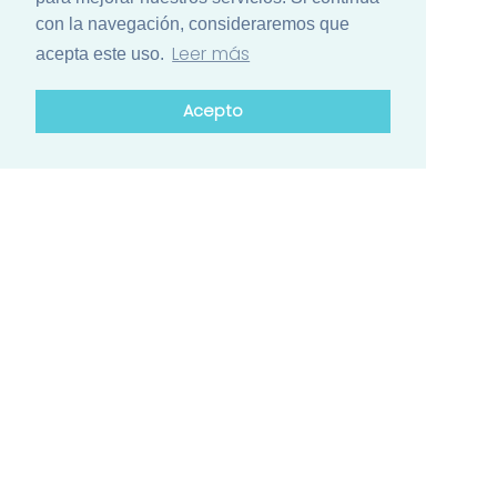
con la navegación, consideraremos que
Leer más
acepta este uso.
Acepto
¿Está list@ para el mayor encuentro
de ciencia de Iberoamérica?
Conozca el calendario de actividades de los países
participantes
Contacto