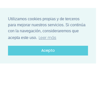
Utilizamos cookies propias y de terceros
para mejorar nuestros servicios. Si continúa
con la navegación, consideraremos que
Leer más
acepta este uso.
Acepto
¿Está list@ para el mayor encuentro
de ciencia de Iberoamérica?
Conozca el calendario de actividades de los países
participantes