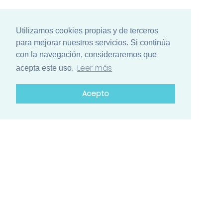
Utilizamos cookies propias y de terceros
para mejorar nuestros servicios. Si continúa
con la navegación, consideraremos que
Leer más
acepta este uso.
Acepto
¿Está list@ para el mayor encuentro
de ciencia de Iberoamérica?
Conozca el calendario de actividades de los países
participantes