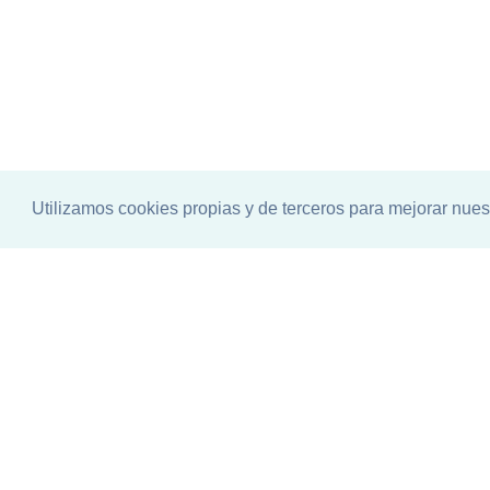
Utilizamos cookies propias y de terceros para mejorar nues
¿Está list@ para el mayor encu
Iberoamérica?
Conozca el calendario de actividades de los