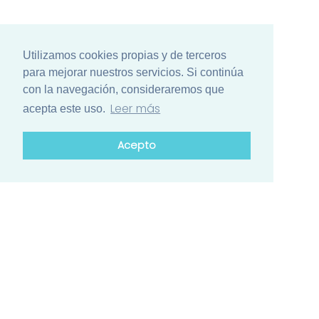
Utilizamos cookies propias y de terceros
para mejorar nuestros servicios. Si continúa
con la navegación, consideraremos que
Leer más
acepta este uso.
Acepto
¿Está list@ para el mayor encuentro
de ciencia de Iberoamérica?
Conozca el calendario de actividades de los países
participantes